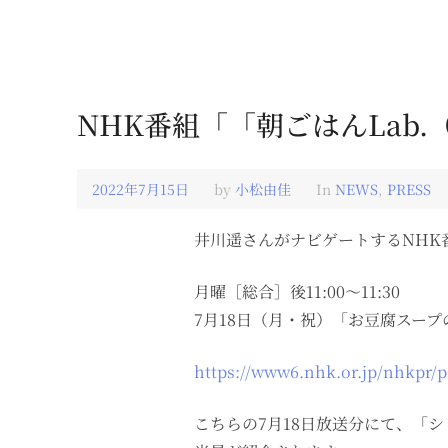
NHK番組「「朝ごはんLab
2022年7月15日
2022
by
小松由佳
In
NEWS
,
PRESS
年
7
月
井川遥さんがナビゲートするNHK
16
日
月曜［総合］後11:00～11:30
7月18日（月・祝）「お豆腐スー
https://www6.nhk.or.jp/nhkpr/p
こちらの7月18日放送分にて、「