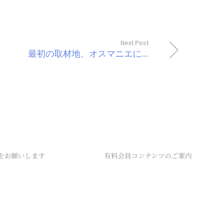
Next Post
最初の取材地、オスマニエに到着しました！
をお願いします
有料会員コンテンツのご案内
ン
利用規約
リシー
特定商取引法に基づく表記
ット
カード番号変更手順