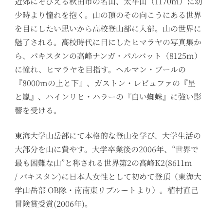
近郊にそびえる秋田市の名山、太平山（1170m）に幼
少時より憧れを抱く。山の頂のその向こうにある世界
を目にしたい思いから高校登山部に入部。山の世界に
魅了される。高校時代に目にしたヒマラヤの写真集か
ら、パキスタンの高峰ナンガ・パルバット（8125m）
に憧れ、ヒマラヤを目指す。ヘルマン・ブールの
『8000mの上と下』、ガストン・レビュファの『星
と嵐』、ハインリヒ・ハラーの『白い蜘蛛』に強い影
響を受ける。
東海大学山岳部にて本格的な登山を学び、大学生活の
大部分を山に費やす。大学卒業後の2006年、“世界で
最も困難な山”と称される世界第2の高峰K2(8611m
/ パキスタン)に日本人女性として初めて登頂（東海大
学山岳部 OB隊・南南東リブルートより）。植村直己
冒険賞受賞(2006年)。