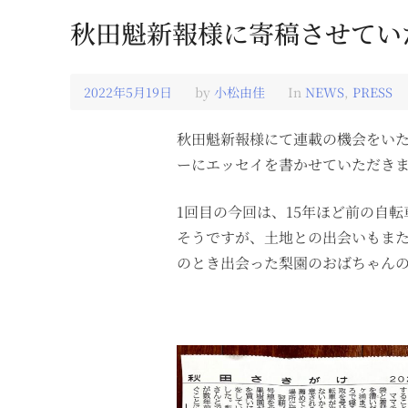
秋田魁新報様に寄稿させてい
2022年5月19日
2022
by
小松由佳
In
NEWS
,
PRESS
年
5
月
秋田魁新報様にて連載の機会をい
19
日
ーにエッセイを書かせていただき
1回目の今回は、15年ほど前の自
そうですが、土地との出会いもま
のとき出会った梨園のおばちゃん