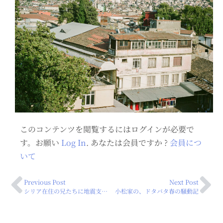
このコンテンツを閲覧するにはログインが必要で
す。お願い
Log In
. あなたは会員ですか ?
会員につ
いて
Previous Post
Next Post
シリア在住の兄たちに地震支援金を配布いただきました 〜バーセル兄による現地レポート〜
小松家の、ドタバタ春の騒動記