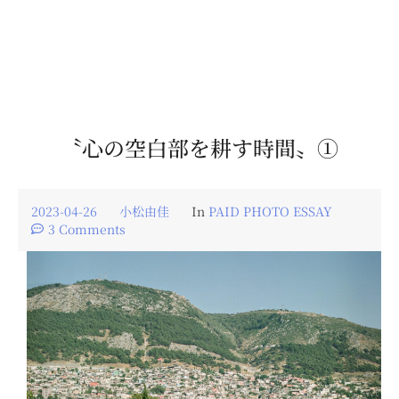
〝心の空白部を耕す時間〟①
2023-04-26
小松由佳
In
PAID PHOTO ESSAY
3 Comments