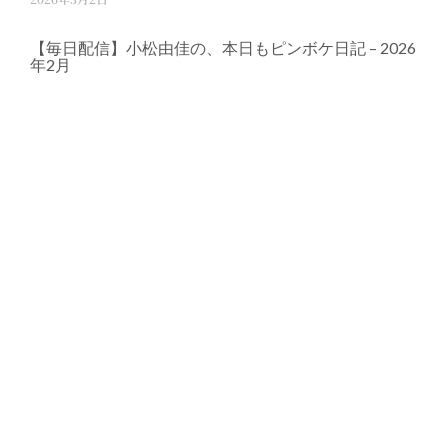
【毎日配信】小松由佳の、本日もピンボケ日記 – 2026
年2月
2026年2月26日
未知なるものを目指して〜登山家・写真家、飯山達雄
さん〜
2026年2月19日
『声なき声』にこめられた〝声なき声〟〜ジャーナリ
スト・小野寺翔太朗さんとの対談イベント〜
2026年2月10日
2026年1月〜2月の小松の講演・イベント紹介
2026年1月19日
写真展『The Homeland 』が終了しました！
2026年1月19日