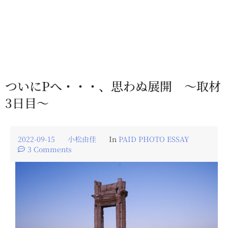
ついにPへ・・・、思わぬ展開 〜取材
3日目〜
2022-09-15
小松由佳
In
PAID PHOTO ESSAY
3 Comments