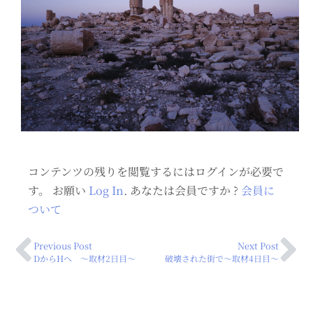
コンテンツの残りを閲覧するにはログインが必要で
す。 お願い
Log In
. あなたは会員ですか ?
会員に
ついて
Previous Post
Next Post
DからHへ ～取材2日目〜
破壊された街で〜取材4日目〜